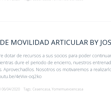
 DE MOVILIDAD ARTICULAR BY J
re dotar de recursos a sus socios para poder continuar
 mientras dure el periodo de encierro, nuestros entrena
ios. Aprovechadlos. Nosotros os motivaremos a realizar
youtu.be/4eVvx-oq2ko
d
06/04/2020
Tags:
Ceaencasa
,
Yomemuevoencasa