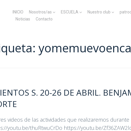
INICIO
Nosotros/as
ESCUELA
Nuestro club
patro
Noticias
Contacto
iqueta:
yomemuevoenca
NTOS S. 20-26 DE ABRIL. BENJA
ORTE
es videos de las actividades que realizaremos durante
ps://youtu.be/thuRtwuCrDo https://youtu.be/Zf36ZAW2l