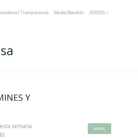
cinadores | Transparencia
Media Maratón
SOCIOS
sa
MINES Y
 esta semana.
MORE
d0