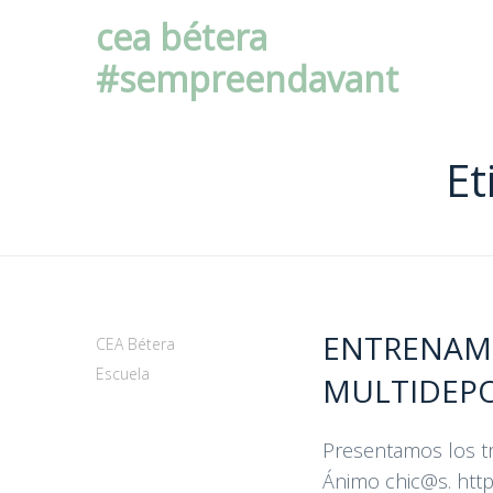
cea bétera
#sempreendavant
Et
ENTRENAMIE
CEA Bétera
Escuela
MULTIDEP
Presentamos los tr
Ánimo chic@s. htt