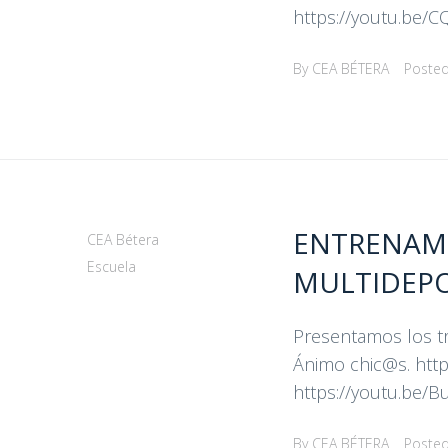
https://youtu.be/C
By
CEA BÉTERA
Poste
ENTRENAMIE
CEA Bétera
Escuela
MULTIDEP
Presentamos los tr
Ánimo chic@s. htt
https://youtu.be/B
By
CEA BÉTERA
Poste