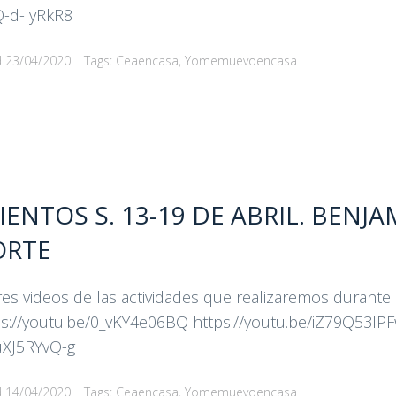
Q-d-lyRkR8
d
23/04/2020
Tags:
Ceaencasa
,
Yomemuevoencasa
NTOS S. 13-19 DE ABRIL. BENJA
ORTE
es videos de las actividades que realizaremos durante
ps://youtu.be/0_vKY4e06BQ https://youtu.be/iZ79Q53IP
uXJ5RYvQ-g
d
14/04/2020
Tags:
Ceaencasa
,
Yomemuevoencasa