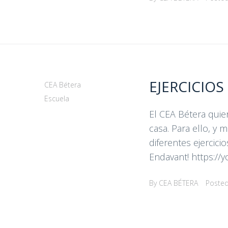
EJERCICIOS
CEA Bétera
Escuela
El CEA Bétera quie
casa. Para ello, y
diferentes ejercic
Endavant! https://
By
CEA BÉTERA
Poste