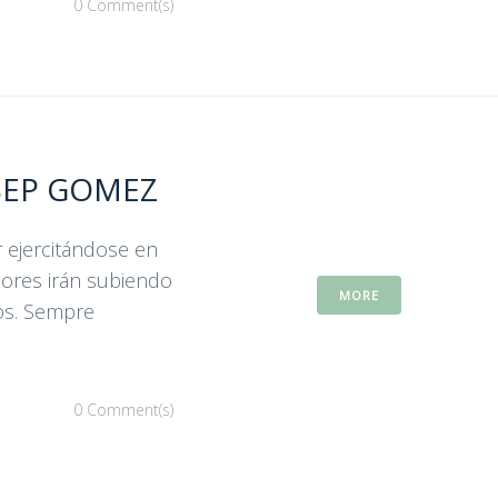
0 Comment(s)
OSEP GOMEZ
 ejercitándose en
dores irán subiendo
MORE
los. Sempre
0 Comment(s)