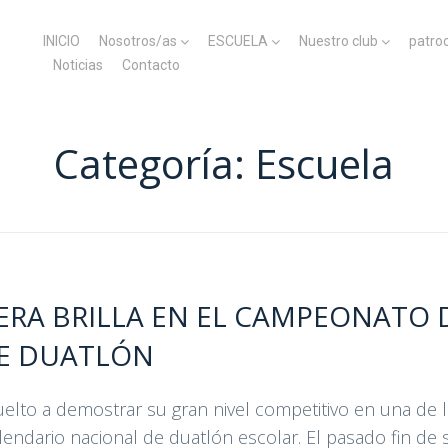
INICIO
Nosotros/as
ESCUELA
Nuestro club
patro
Noticias
Contacto
Categoría:
Escuela
TERA BRILLA EN EL CAMPEONATO 
E DUATLÓN
uelto a demostrar su gran nivel competitivo en una de l
lendario nacional de duatlón escolar. El pasado fin de 