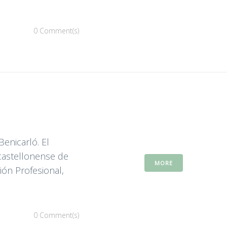
0 Comment(s)
enicarló. El
castellonense de
MORE
ión Profesional,
0 Comment(s)