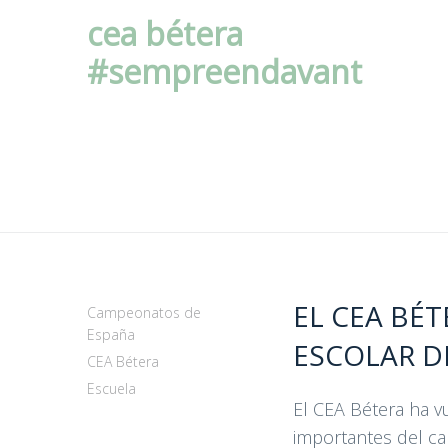
cea bétera
#sempreendavant
EL CEA BÉ
Campeonatos de
España
ESCOLAR D
CEA Bétera
Escuela
El CEA Bétera ha v
importantes del ca