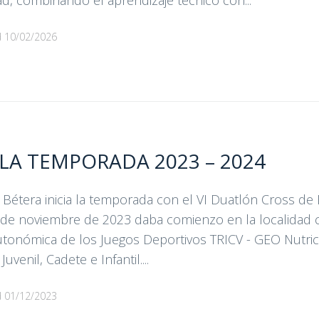
d, combinando el aprendizaje técnico con...
d
10/02/2026
LA TEMPORADA 2023 – 2024
Bétera inicia la temporada con el VI Duatlón Cross de B
de noviembre de 2023 daba comienzo en la localidad 
autonómica de los Juegos Deportivos TRICV - GEO Nutric
uvenil, Cadete e Infantil....
d
01/12/2023