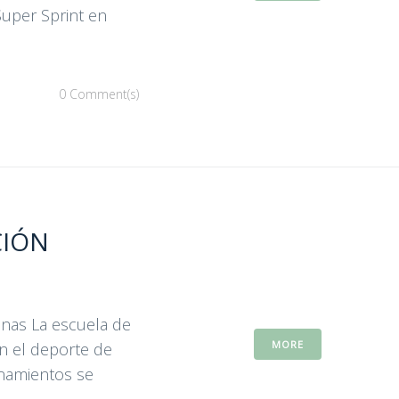
Super Sprint en
0 Comment(s)
CIÓN
anas La escuela de
MORE
en el deporte de
enamientos se