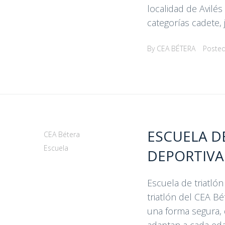
localidad de Avilé
categorías cadete, ju
By
CEA BÉTERA
Poste
ESCUELA D
CEA Bétera
Escuela
DEPORTIVA
Escuela de triatló
triatlón del CEA B
una forma segura, 