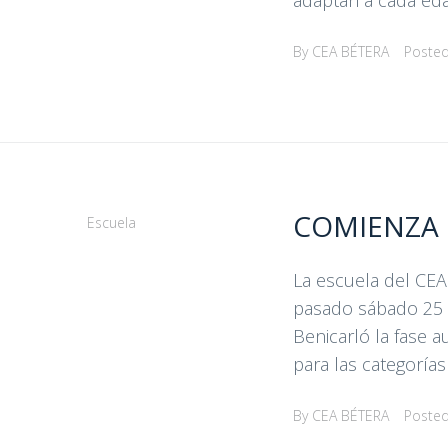
adaptan a cada eda
By
CEA BÉTERA
Poste
COMIENZA 
Escuela
La escuela del CEA 
pasado sábado 25 
Benicarló la fase 
para las categorías J
By
CEA BÉTERA
Poste