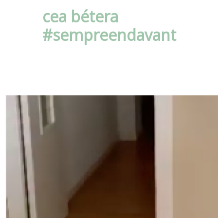
cea bétera
#sempreendavant