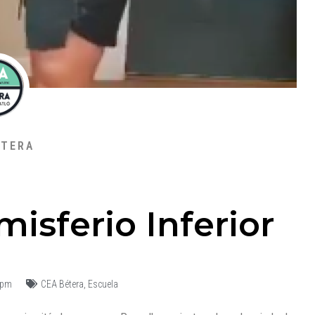
ÉTERA
misferio Inferior
 pm
CEA Bétera
,
Escuela