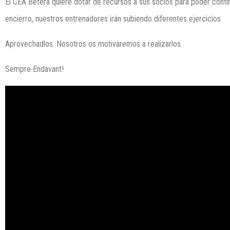
El CEA Bétera quiere dotar de recursos a sus socios para poder contin
encierro, nuestros entrenadores irán subiendo diferentes ejercicios.
Aprovechadlos. Nosotros os motivaremos a realizarlos.
Sempre Endavant!