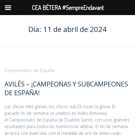
CEA BÉTERA #SempreEndavant
Día:
11 de abril de 2024
Campeonatos de España
AVILÉS – ¡CAMPEONAS Y SUBCAMPEONES
DE ESPAÑA!
Las chicas élite ganan, los chicos sub23 rozan la gloria. El
pasado fin de semana se celebró en Avilés (Asturias),
el Campeonato de España de Duatlón Sprint, con unos grandes
resultados para todos/as nuestros/as atletas. El fin de semana
arrancó con buen pie, con la medalla de oro de Javier Luján...