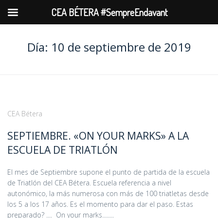
CEA BÉTERA #SempreEndavant
Día:
10 de septiembre de 2019
CEA Bétera
SEPTIEMBRE. «ON YOUR MARKS» A LA
ESCUELA DE TRIATLÓN
El mes de Septiembre supone el punto de partida de la escuela
de Triatlón del CEA Bétera. Escuela referencia a nivel
autonómico, la más numerosa con más de 100 triatletas desde
los 5 a los 17 años. Es el momento para dar el paso. Estas
preparado? .... On your marks........